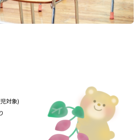
児対象)
り