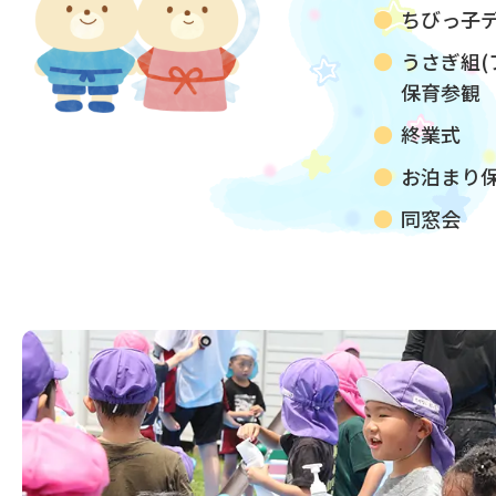
ちびっ子デ
うさぎ組(
保育参観
終業式
お泊まり保
同窓会