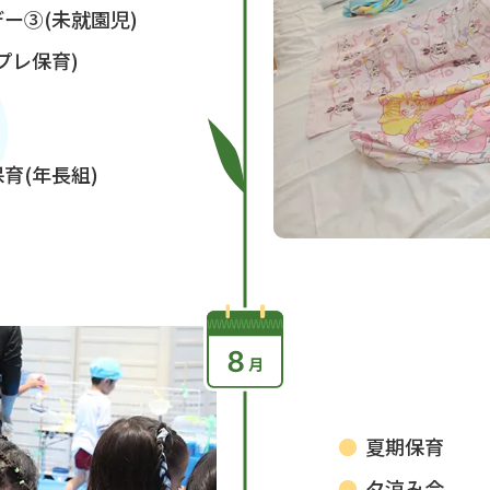
ー③(未就園児)
プレ保育)
育(年長組)
夏期保育
夕涼み会