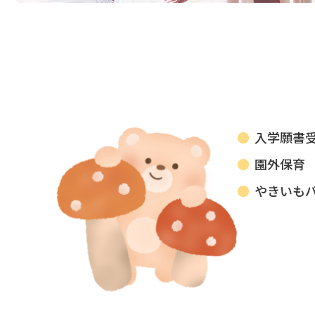
入学願書
園外保育
やきいも