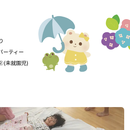
り
パーティー
(未就園児)