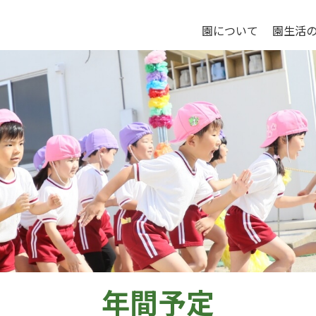
園について
園生活
年間予定